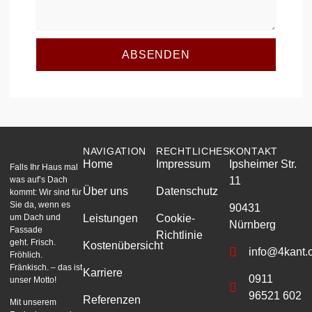
ABSENDEN
NAVIGATION
RECHTLICHES
KONTAKT
Home
Impressum
Ipsheimer Str.
Falls Ihr Haus mal
was auf’s Dach
11
Über uns
Datenschutz
kommt: Wir sind für
Sie da, wenn es
90431
um Dach und
Leistungen
Cookie-
Nürnberg
Fassade
Richtlinie
geht. Frisch.
Kostenübersicht
info@4kant.o
Fröhlich.
Fränkisch. – das ist
Karriere
0911
unser Motto!
96521 602
Referenzen
Mit unserem