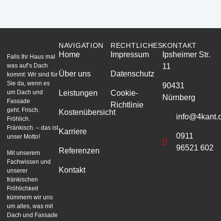
NAVIGATION
RECHTLICHES
KONTAKT
Home
Impressum
Ipsheimer Str.
Falls Ihr Haus mal
was auf’s Dach
11
Über uns
Datenschutz
kommt: Wir sind für
Sie da, wenn es
90431
um Dach und
Leistungen
Cookie-
Nürnberg
Fassade
Richtlinie
geht. Frisch.
Kostenübersicht
info@4kant.o
Fröhlich.
Fränkisch. – das ist
Karriere
0911
unser Motto!
96521 602
Referenzen
Mit unserem
Fachwissen und
Kontakt
unserer
fränkischen
Fröhlichkeit
kümmern wir uns
um alles, was mit
Dach und Fassade