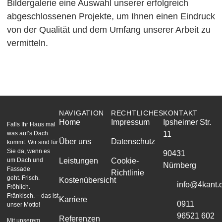
Bildergalerie eine Auswahl unserer erfolgreich
abgeschlossenen Projekte, um Ihnen einen Eindruck
von der Qualität und dem Umfang unserer Arbeit zu
vermitteln.
NAVIGATION
RECHTLICHES
KONTAKT
Home
Impressum
Ipsheimer Str.
Falls Ihr Haus mal
was auf’s Dach
11
Über uns
Datenschutz
kommt: Wir sind für
Sie da, wenn es
90431
um Dach und
Leistungen
Cookie-
Nürnberg
Fassade
Richtlinie
geht. Frisch.
Kostenübersicht
info@4kant.o
Fröhlich.
Fränkisch. – das ist
Karriere
0911
unser Motto!
96521 602
Referenzen
Mit unserem